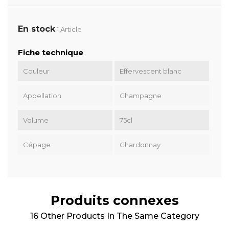
En stock
1 Article
Fiche technique
Couleur
Effervescent blanc
Appellation
Champagne
Volume
75cl
Cépage
Chardonnay
Produits connexes
16 Other Products In The Same Category