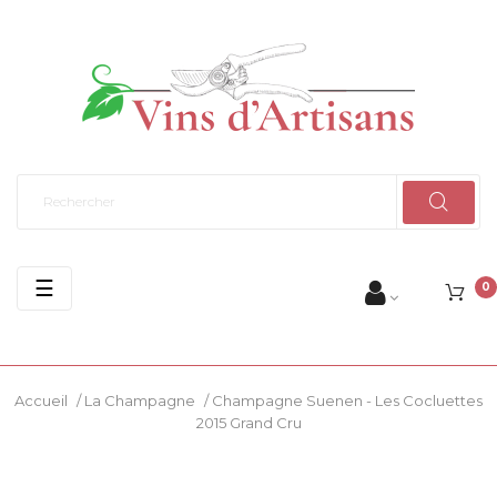
Basculer
☰
0
la
navigation
Accueil
/
La Champagne
/
Champagne Suenen - Les Cocluettes
2015 Grand Cru