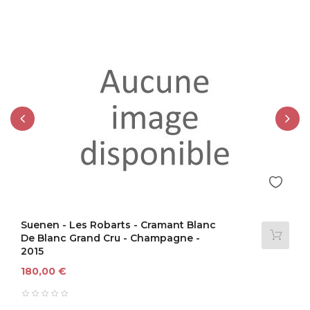
‹
›
Suenen - Les Robarts - Cramant Blanc
De Blanc Grand Cru - Champagne -
2015
Prix
180,00 €