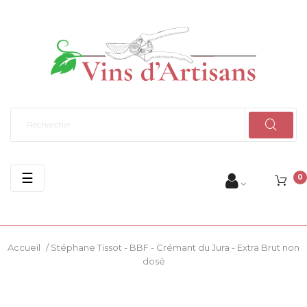
Basculer
☰
0
la
navigation
Accueil
/
Stéphane Tissot - BBF - Crémant du Jura - Extra Brut non
dosé