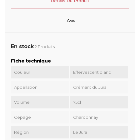
Détails Du Produit
Avis
En stock
2 Produits
Fiche technique
Couleur
Effervescent blanc
Appellation
Crémant du Jura
Volume
75cl
Cépage
Chardonnay
Région
Le Jura