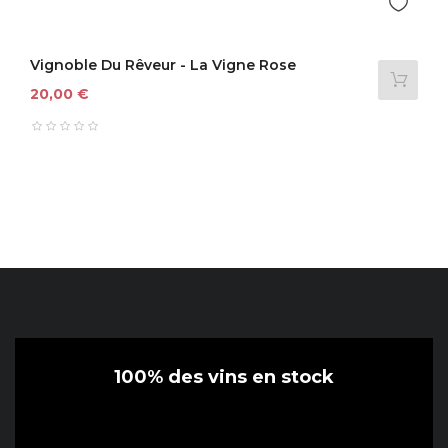
Vignoble Du Rêveur - La Vigne Rose
Prix
20,00 €
100% des vins en stock