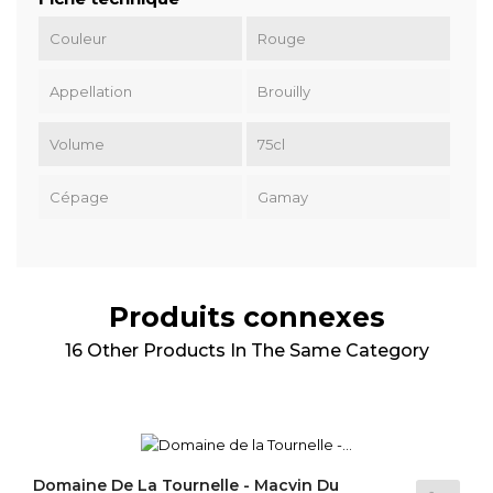
Couleur
Rouge
Appellation
Brouilly
Volume
75cl
Cépage
Gamay
Produits connexes
16 Other Products In The Same Category
Domaine De La Tournelle - Macvin Du